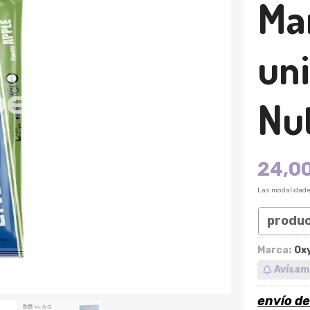
Ma
un
Nut
24,0
Las modalidad
produ
Marca:
Oxy
Avísam
envío d