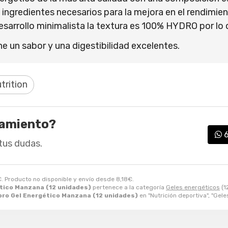
ngredientes necesarios para la mejora en el rendimie
arrollo minimalista la textura es 100% HYDRO por lo 
 un sabor y una digestibilidad excelentes.
trition
ramiento?
tus dudas.
€
. Producto no disponible y envío desde
8,18
€
.
tico Manzana (12 unidades)
pertenece a la categoría
Geles energéticos
(1
pro Gel Energético Manzana (12 unidades)
en "Nutrición deportiva", "Gele