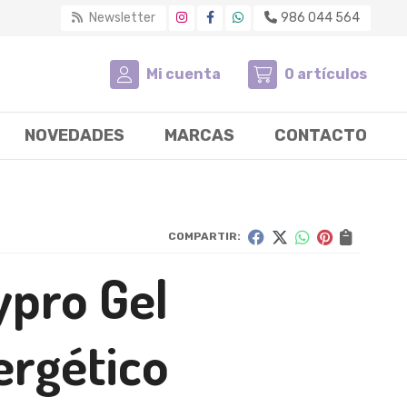
Newsletter
986 044 564
Mi cuenta
0
artículos
NOVEDADES
MARCAS
CONTACTO
COMPARTIR:
ypro Gel
ergético