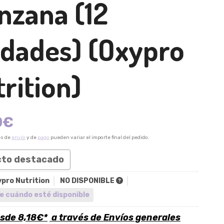
nzana (12
idades)
(Oxypro
rition)
0
€
es de
envío
y de
pago
pueden variar el importe final del pedido.
cto destacado
pro Nutrition
NO DISPONIBLE
e cuándo esté disponible
esde
8,18
€
*
a través de
Envíos generales