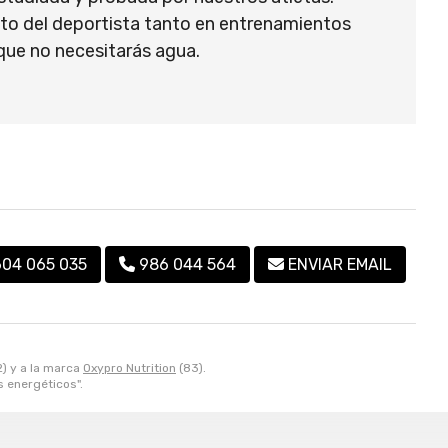
nto del deportista tanto en entrenamientos
que no necesitarás agua.
604 065 035
986 044 564
ENVIAR EMAIL
2) y a la marca
Oxypro Nutrition
(83).
s energéticos".