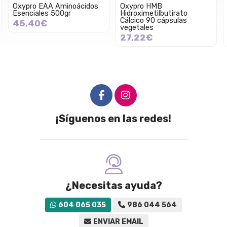
Oxypro EAA Aminoácidos
Oxypro HMB
Esenciales 500gr
Hidroximetilbutirato
Cálcico 90 cápsulas
45,40€
vegetales
27,22€
¡Síguenos en las redes!
¿Necesitas ayuda?
604 065 035
986 044 564
ENVIAR EMAIL