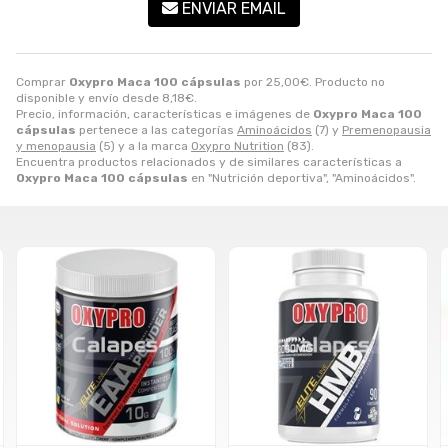
ENVIAR EMAIL
Comprar
Oxypro Maca 100 cápsulas
por
25,00
€
. Producto no
disponible y envío desde
8,18
€
.
Precio, información, características e imágenes de
Oxypro Maca 100
cápsulas
pertenece a las categorías
Aminoácidos
(7) y
Premenopausia
y menopausia
(5) y a la marca
Oxypro Nutrition
(83).
Encuentra productos relacionados y de similares características a
Oxypro Maca 100 cápsulas
en "Nutrición deportiva", "Aminoácidos".