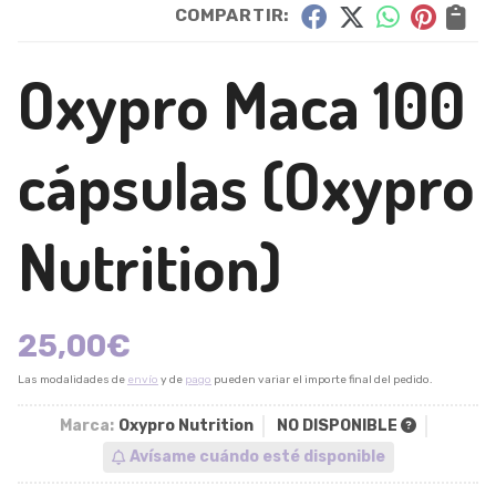
COMPARTIR:
Oxypro Maca 100
cápsulas
(Oxypro
Nutrition)
25,00
€
Las modalidades de
envío
y de
pago
pueden variar el importe final del pedido.
Marca:
Oxypro Nutrition
NO DISPONIBLE
Avísame cuándo esté disponible