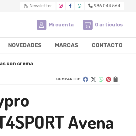
Newsletter
986 044 564
Mi cuenta
0
artículos
NOVEDADES
MARCAS
CONTACTO
ras con crema
COMPARTIR:
ypro
T4SPORT Avena