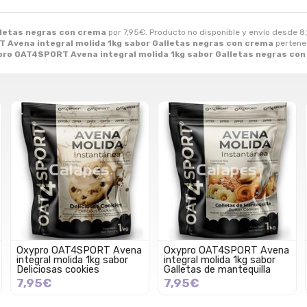
lletas negras con crema
por
7,95
€
. Producto no disponible y envío desde
8
Avena integral molida 1kg sabor Galletas negras con crema
pertenec
pro OAT4SPORT Avena integral molida 1kg sabor Galletas negras co
Oxypro OAT4SPORT Avena
Oxypro OAT4SPORT Avena
integral molida 1kg sabor
integral molida 1kg sabor
Deliciosas cookies
Galletas de mantequilla
7,95€
7,95€