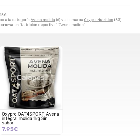
,18
€
.
e a la categoría
Avena molida
(6) y a la marca
Oxypro Nutrition
(83).
n crema
en "Nutrición deportiva", "Avena molida".
Oxypro OAT4SPORT Avena
integral molida 1kg Sin
sabor
7,95€