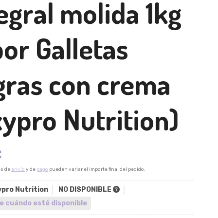
egral molida 1kg
or Galletas
gras con crema
ypro Nutrition)
€
es de
envío
y de
pago
pueden variar el importe final del pedido.
pro Nutrition
NO DISPONIBLE
e cuándo esté disponible