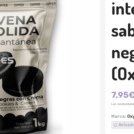
int
sab
ne
(Ox
7,95
Las modalidad
Marca:
Oxy
Avísam