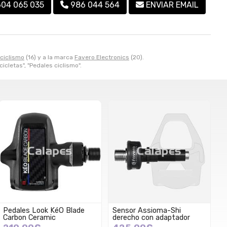
604 065 035
986 044 564
ENVIAR EMAIL
ciclismo
(16) y a la marca
Favero Electronics
(20).
cicletas", "Pedales ciclismo".
Pedales Look KéO Blade
Sensor Assioma-Shi
Carbon Ceramic
derecho con adaptador