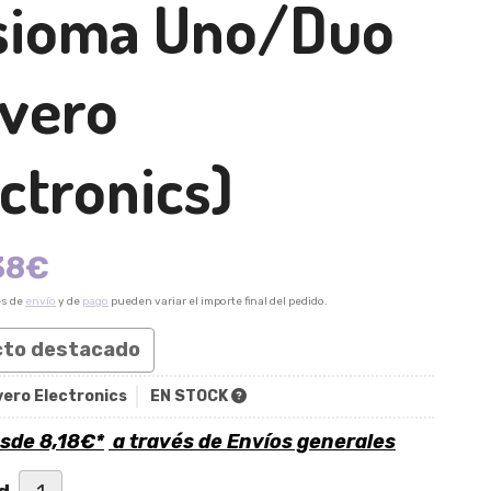
sioma Uno/Duo
avero
ctronics)
38
€
es de
envío
y de
pago
pueden variar el importe final del pedido.
cto destacado
vero Electronics
EN STOCK
esde
8,18
€
*
a través de
Envíos generales