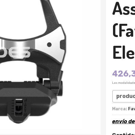
As
(F
Ele
426,
Las modalidad
produ
Marca:
Fa
envío d