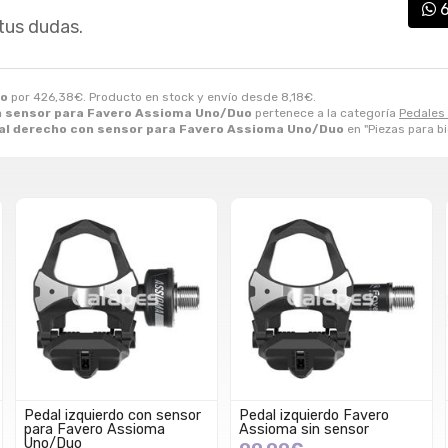
tus dudas.
uo
por
426,38
€
. Producto en stock y envío desde
8,18
€
.
n sensor para Favero Assioma Uno/Duo
pertenece a la categoría
Pedales 
al derecho con sensor para Favero Assioma Uno/Duo
en "Piezas para bi
Pedal izquierdo con sensor
Pedal izquierdo Favero
para Favero Assioma
Assioma sin sensor
Uno/Duo