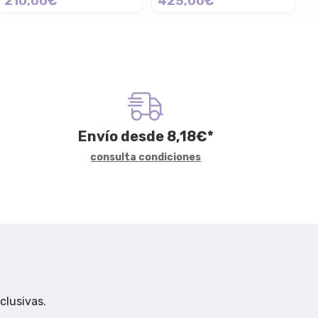
210,00€
425,00€
Envío desde
8,18
€
*
consulta condiciones
clusivas.