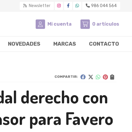
Newsletter
986 044 564
Mi cuenta
0
artículos
NOVEDADES
MARCAS
CONTACTO
COMPARTIR:
dal derecho con
nsor para Favero