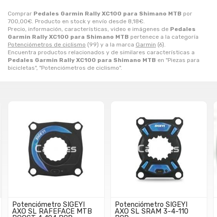
Comprar
Pedales Garmin Rally XC100 para Shimano MTB
por
700,00
€
. Producto en stock y envío desde
8,18
€
.
Precio, información, características, video e imágenes de
Pedales
Garmin Rally XC100 para Shimano MTB
pertenece a la categoría
Potenciómetros de ciclismo
(99) y a la marca
Garmin
(6).
Encuentra productos relacionados y de similares características a
Pedales Garmin Rally XC100 para Shimano MTB
en "Piezas para
bicicletas", "Potenciómetros de ciclismo".
Potenciómetro SIGEYI
Potenciómetro SIGEYI
AXO SL RAFEFACE MTB
AXO SL SRAM 3-4-110