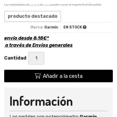
Las modalidades de
envío
y de
pago
pueden variar el importe final del pedido.
producto destacado
Marca:
Garmin
EN STOCK
envío desde
8,18
€
*
a través de
Envíos generales
Cantidad
Añadir a la cesta
Información
Los pedales con potenciómetro
Garmin