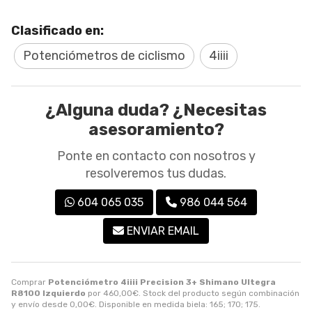
Clasificado en:
Potenciómetros de ciclismo
4iiii
¿Alguna duda? ¿Necesitas
asesoramiento?
Ponte en contacto con nosotros y
resolveremos tus dudas.
604 065 035
986 044 564
ENVIAR EMAIL
Comprar
Potenciómetro 4iiii Precision 3+ Shimano Ultegra
R8100 Izquierdo
por
460,00
€
. Stock del producto según combinación
y envío desde
0,00
€
. Disponible en medida biela: 165; 170; 175.