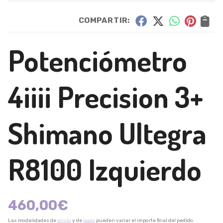
COMPARTIR:
Potenciómetro
4iiii Precision 3+
Shimano Ultegra
R8100 Izquierdo
460,00
€
Las modalidades de
envío
y de
pago
pueden variar el importe final del pedido.