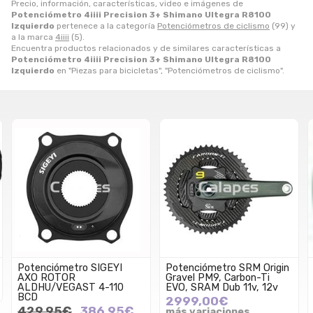
Precio, información, características, video e imágenes de
Potenciómetro 4iiii Precision 3+ Shimano Ultegra R8100
Izquierdo
pertenece a la categoría
Potenciómetros de ciclismo
(99) y
a la marca
4iiii
(5).
Encuentra productos relacionados y de similares características a
Potenciómetro 4iiii Precision 3+ Shimano Ultegra R8100
Izquierdo
en "Piezas para bicicletas", "Potenciómetros de ciclismo".
Potenciómetro SIGEYI
Potenciómetro SRM Origin
AXO ROTOR
Gravel PM9, Carbon-Ti
ALDHU/VEGAST 4-110
EVO, SRAM Dub 11v, 12v
BCD
2999,00€
429,95€
386,95€
más variaciones