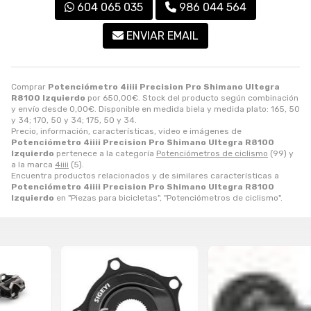
604 065 035
986 044 564
ENVIAR EMAIL
Comprar
Potenciómetro 4iiii Precision Pro Shimano Ultegra
R8100 Izquierdo
por
650,00
€
. Stock del producto según combinación
y envío desde
0,00
€
. Disponible en medida biela y medida plato: 165, 50
y 34; 170, 50 y 34; 175, 50 y 34.
Precio, información, características, video e imágenes de
Potenciómetro 4iiii Precision Pro Shimano Ultegra R8100
Izquierdo
pertenece a la categoría
Potenciómetros de ciclismo
(99) y
a la marca
4iiii
(5).
Encuentra productos relacionados y de similares características a
Potenciómetro 4iiii Precision Pro Shimano Ultegra R8100
Izquierdo
en "Piezas para bicicletas", "Potenciómetros de ciclismo".