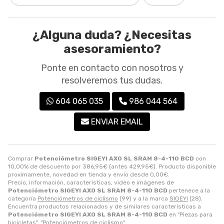
¿Alguna duda? ¿Necesitas
asesoramiento?
Ponte en contacto con nosotros y
resolveremos tus dudas.
604 065 035
986 044 564
ENVIAR EMAIL
Comprar
Potenciómetro SIGEYI AXO SL SRAM 8-4-110 BCD
con
10,00% de descuento por
386,95
€
(antes
429,95
€
). Producto disponible
proximamente, novedad en tienda y envío desde
0,00
€
.
Precio, información, características, video e imágenes de
Potenciómetro SIGEYI AXO SL SRAM 8-4-110 BCD
pertenece a la
categoría
Potenciómetros de ciclismo
(99) y a la marca
SIGEYI
(28).
Encuentra productos relacionados y de similares características a
Potenciómetro SIGEYI AXO SL SRAM 8-4-110 BCD
en "Piezas para
bicicletas", "Potenciómetros de ciclismo".