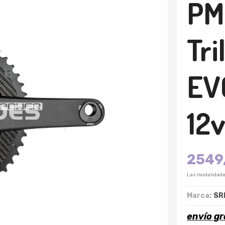
PM
Tri
EVO
12v
2549
Las modalidad
Marca:
SR
envío gr