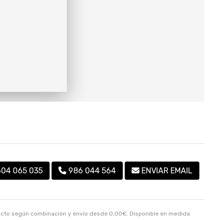
604 065 035
986 044 564
ENVIAR EMAIL
ducto según combinación y envío desde
0,00
€
. Disponible en medida