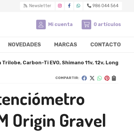
Newsletter
986 044 564
Mi cuenta
0
artículos
NOVEDADES
MARCAS
CONTACTO
 Trilobe, Carbon-Ti EVO, Shimano 11v, 12v, Long
COMPARTIR:
tenciómetro
M Origin Gravel