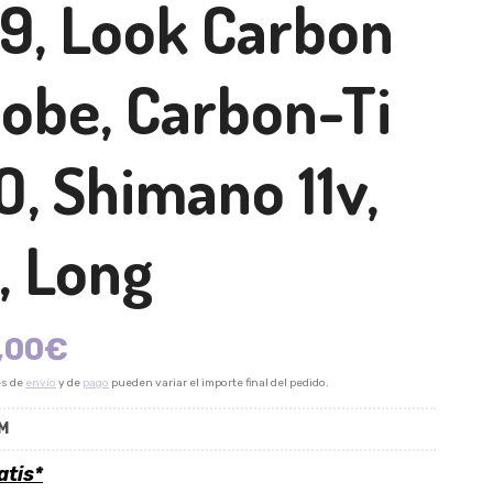
9, Look Carbon
lobe, Carbon-Ti
, Shimano 11v,
, Long
,00
€
es de
envío
y de
pago
pueden variar el importe final del pedido.
M
atis*