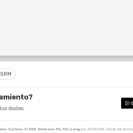
SRM
ramiento?
tus dudas.
be, Carbon-Ti EVO, Shimano 11v, 12v, Long
por
2549,00
€
. Stock del pro