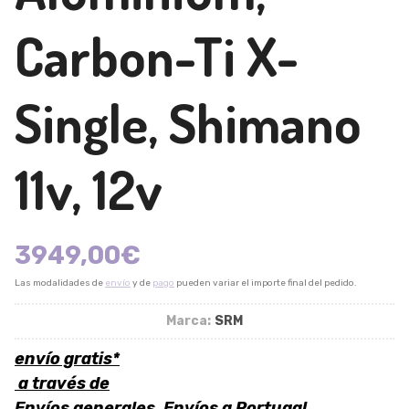
Carbon-Ti X-
Single, Shimano
11v, 12v
3949,00
€
Las modalidades de
envío
y de
pago
pueden variar el importe final del pedido.
Marca:
SRM
envío gratis*
a través de
Envíos generales, Envíos a Portugal