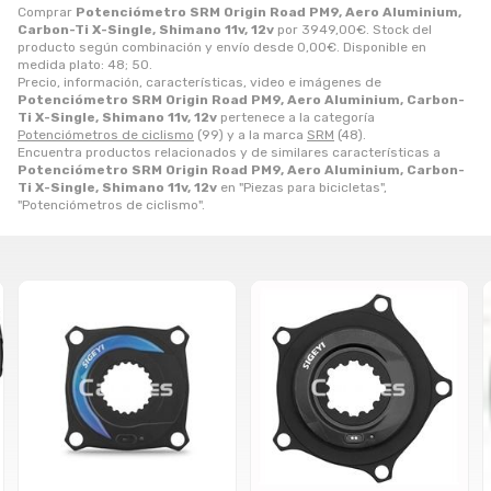
Comprar
Potenciómetro SRM Origin Road PM9, Aero Aluminium,
Carbon-Ti X-Single, Shimano 11v, 12v
por
3949,00
€
. Stock del
producto según combinación y envío desde
0,00
€
. Disponible en
medida plato: 48; 50.
Precio, información, características, video e imágenes de
Potenciómetro SRM Origin Road PM9, Aero Aluminium, Carbon-
Ti X-Single, Shimano 11v, 12v
pertenece a la categoría
Potenciómetros de ciclismo
(99) y a la marca
SRM
(48).
Encuentra productos relacionados y de similares características a
Potenciómetro SRM Origin Road PM9, Aero Aluminium, Carbon-
Ti X-Single, Shimano 11v, 12v
en "Piezas para bicicletas",
"Potenciómetros de ciclismo".