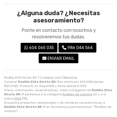
¿Alguna duda? ¿Necesitas
asesoramiento?
Ponte en contacto con nosotros y
resolveremos tus dudas.
604 065 035
986 044 564
ENVIAR EMAIL
Rodillo Elite Direto XR-T | calapes.com | Bikeshop.
Comprar
Rodillo Elite Direto XR-T
en oferta por
695,00
€
(antes
825,90
€
). Producto no disponible y envío desde
0,00
€
.
Precio, información, características, video e imágenes de
Rodillo Elite
Direto XR-T
pertenece a la categoría
Rodillos de ciclismo
(5) y a la
marca
Elite
(18).
Encuentra productos relacionados y de similares características a
Rodillo Elite Direto XR-T
en "Accesorios para bicicletas", "Rodillos de
ciclismo".