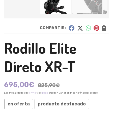
COMPARTIR:
Rodillo Elite
Direto XR-T
695,00
€
825,90
€
Las modalidades de
envío
y de
pago
pueden variar el importe final del pedido.
en oferta
producto destacado