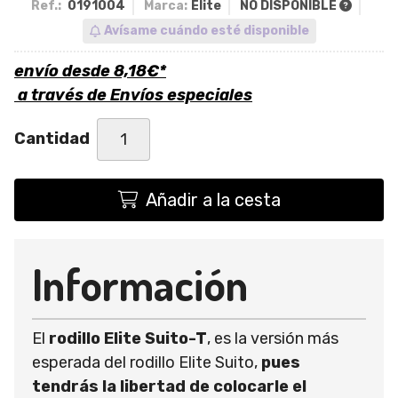
Ref.:
0191004
Marca:
Elite
NO DISPONIBLE
Avísame cuándo esté disponible
envío desde
8,18
€
*
a través de
Envíos especiales
Cantidad
Añadir a la cesta
Información
El
rodillo Elite Suito-T
, es la versión más
esperada del rodillo Elite Suito,
pues
tendrás la libertad de colocarle el