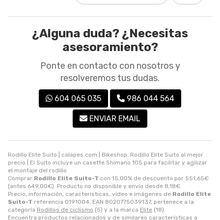
¿Alguna duda? ¿Necesitas
asesoramiento?
Ponte en contacto con nosotros y
resolveremos tus dudas.
604 065 035
986 044 564
ENVIAR EMAIL
Rodillo Elite Suito | calapes.com | Bikeshop. Rodillo Elite Suito al mejor
precio | El Suito incluye un casette Shimano 105 para facilitar y agilizar
el montaje del rodillo
Comprar
Rodillo Elite Suito-T
con 15,00% de descuento por
551,65
€
(antes
649,00
€
). Producto no disponible y envío desde
8,18
€
.
Precio, información, características, video e imágenes de
Rodillo Elite
Suito-T
referencia 0191004, EAN 8020775039137, pertenece a la
categoría
Rodillos de ciclismo
(5) y a la marca
Elite
(18).
Encuentra productos relacionados y de similares características a