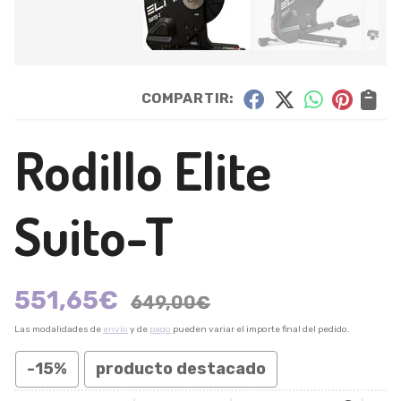
COMPARTIR:
Rodillo Elite
Suito-T
551,65
€
649,00
€
Las modalidades de
envío
y de
pago
pueden variar el importe final del pedido.
-15%
producto destacado