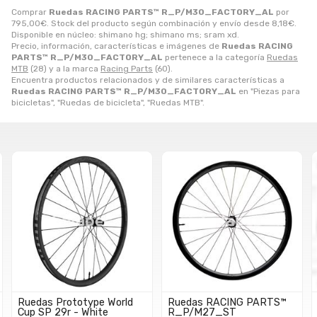
Comprar
Ruedas RACING PARTS™ R_P/M30_FACTORY_AL
por
795,00
€
. Stock del producto según combinación y envío desde
8,18
€
.
Disponible en núcleo: shimano hg; shimano ms; sram xd.
Precio, información, características e imágenes de
Ruedas RACING
PARTS™ R_P/M30_FACTORY_AL
pertenece a la categoría
Ruedas
MTB
(28) y a la marca
Racing Parts
(60).
Encuentra productos relacionados y de similares características a
Ruedas RACING PARTS™ R_P/M30_FACTORY_AL
en "Piezas para
bicicletas", "Ruedas de bicicleta", "Ruedas MTB".
Ruedas Prototype World
Ruedas RACING PARTS™
Cup SP 29r - White
R_P/M27_ST