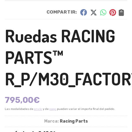
COMPARTIR:
Ruedas RACING
PARTS™
R_P/M30_FACTOR
795,00
€
Las modalidades de
envío
y de
pago
pueden variar el importe final del pedido.
Marca:
Racing Parts