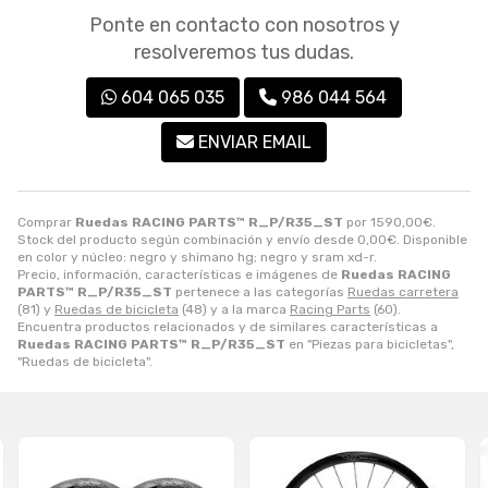
Ponte en contacto con nosotros y
resolveremos tus dudas.
604 065 035
986 044 564
ENVIAR EMAIL
Comprar
Ruedas RACING PARTS™ R_P/R35_ST
por
1590,00
€
.
Stock del producto según combinación y envío desde
0,00
€
. Disponible
en color y núcleo: negro y shimano hg; negro y sram xd-r.
Precio, información, características e imágenes de
Ruedas RACING
PARTS™ R_P/R35_ST
pertenece a las categorías
Ruedas carretera
(81) y
Ruedas de bicicleta
(48) y a la marca
Racing Parts
(60).
Encuentra productos relacionados y de similares características a
Ruedas RACING PARTS™ R_P/R35_ST
en "Piezas para bicicletas",
"Ruedas de bicicleta".