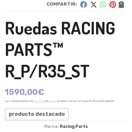
COMPARTIR:
Ruedas RACING
PARTS™
R_P/R35_ST
1590,00
€
Las modalidades de
envío
y de
pago
pueden variar el importe final del pedido.
producto destacado
Marca:
Racing Parts