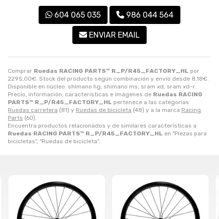
604 065 035
986 044 564
ENVIAR EMAIL
Comprar
Ruedas RACING PARTS™ R_P/R45_FACTORY_HL
por
2295,00
€
. Stock del producto según combinación y envío desde
8,18
€
.
Disponible en núcleo: shimano hg; shimano ms; sram xd; sram xd-r.
Precio, información, características e imágenes de
Ruedas RACING
PARTS™ R_P/R45_FACTORY_HL
pertenece a las categorías
Ruedas carretera
(81) y
Ruedas de bicicleta
(48) y a la marca
Racing
Parts
(60).
Encuentra productos relacionados y de similares características a
Ruedas RACING PARTS™ R_P/R45_FACTORY_HL
en "Piezas para
bicicletas", "Ruedas de bicicleta".