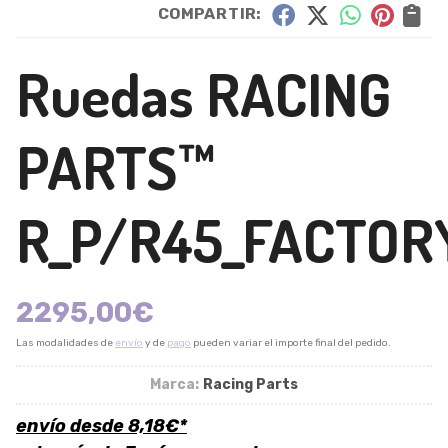
COMPARTIR:
Ruedas RACING
PARTS™
R_P/R45_FACTOR
2295,00
€
Las modalidades de
envío
y de
pago
pueden variar el importe final del pedido.
Marca:
Racing Parts
envío desde
8,18
€
*