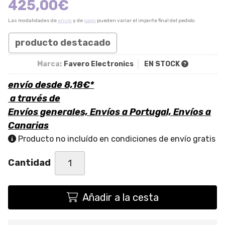
425,00
€
Las modalidades de
envío
y de
pago
pueden variar el importe final del pedido.
producto destacado
Marca:
Favero Electronics
EN STOCK
envío desde
8,18
€
*
a través de
Envíos generales, Envíos a Portugal, Envíos a
Canarias
Producto no incluído en condiciones de envío gratis
Cantidad
Añadir a la cesta