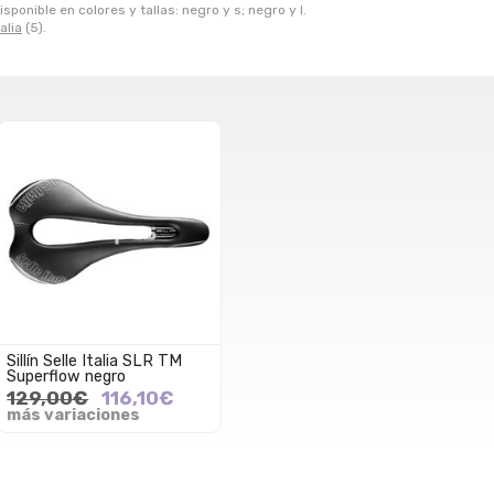
ponible en colores y tallas: negro y s; negro y l.
talia
(5).
Sillín Selle Italia SLR TM
Superflow negro
129,00€
116,10€
más variaciones