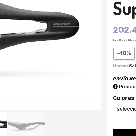
Su
202,
Las modalidad
-10%
Marca:
Sel
envío d
Product
Colores