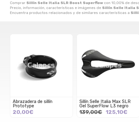
Comprar
Sillín Selle Italia SLR Boost Superflow
con 10,00% de des
Precio, información, características e imágenes de
Sillín Selle Itali
Encuentra productos relacionados y de similares características a
Sill
Abrazadera de sillín
Sillín Selle Italia Max SLR
Prototype
Gel SuperFlow L3 negro
20,00€
139,00€
125,10€