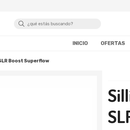
Buscar
INICIO
OFERTAS
lia SLR Boost Superflow
Sil
SL