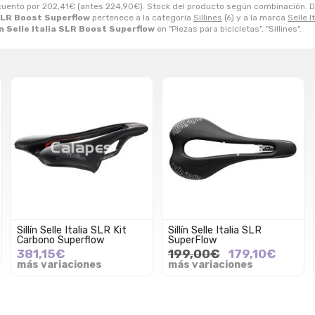
cuento por
202,41
€
(antes
224,90
€
). Stock del producto según combinación. Dis
a SLR Boost Superflow
pertenece a la categoría
Sillines
(6) y a la marca
Selle I
ín Selle Italia SLR Boost Superflow
en "Piezas para bicicletas", "Sillines".
Sillín Selle Italia SLR Kit
Sillín Selle Italia SLR
Carbono Superflow
SuperFlow
381,15€
199,00€
179,10€
más variaciones
más variaciones