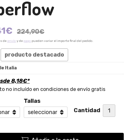
perflow
41
€
224,90
€
es de
envío
y de
pago
pueden variar el importe final del pedido.
producto destacado
le Italia
esde
8,18
€
*
o no incluído en condiciones de envío gratis
Tallas
Cantidad