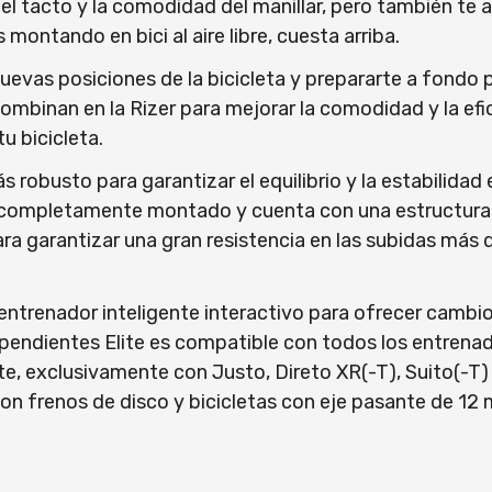
l tacto y la comodidad del manillar, pero también te a
 montando en bici al aire libre, cuesta arriba.
vas posiciones de la bicicleta y prepararte a fondo pa
se combinan en la Rizer para mejorar la comodidad y la e
u bicicleta.
ás robusto para garantizar el equilibrio y la estabilida
iene completamente montado y cuenta con una estructur
ara garantizar una gran resistencia en las subidas más
u entrenador inteligente interactivo para ofrecer cam
e pendientes Elite es compatible con todos los entrena
lite, exclusivamente con Justo, Direto XR(-T), Suito(-T
 con frenos de disco y bicicletas con eje pasante de 12