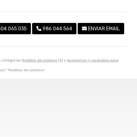
604 065 035
986 044 564
ENVIAR EMAIL
s categorías
Rodillos de ciclismo
(5) y
Accesorios y recambios para
s", "Rodillos de ciclismo".