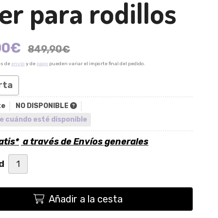
er para rodillos
00
€
849,90
€
es de
envío
y de
pago
pueden variar el importe final del pedido.
rta
te
NO DISPONIBLE
e cuándo esté disponible
atis*
a través de
Envíos generales
d
Añadir a la cesta