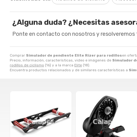
¿Alguna duda? ¿Necesitas aseso
Ponte en contacto con nosotros y resolveremos 
Comprar
Simulador de pendiente Elite Rizer para rodillos
en ofert
Precio, información, características, video e imágenes de
Simulador de
rodillos de ciclismo
(16) y a la marca
Elite
(18).
Encuentra productos relacionados y de similares características a
Simu