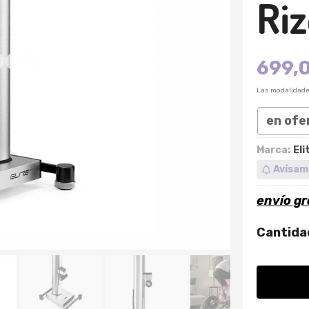
Riz
699,
Las modalidad
en ofe
Marca:
Eli
Avísam
envío gr
Cantida