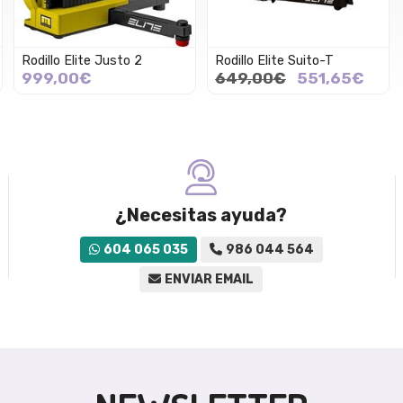
Rodillo Elite Justo 2
Rodillo Elite Suito-T
999,00€
649,00€
551,65€
¿Necesitas ayuda?
604 065 035
986 044 564
ENVIAR EMAIL