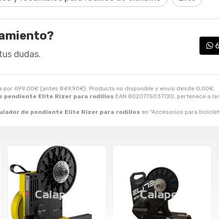
ramiento?
tus dudas.
a por
699,00
€
(antes
849,90
€
). Producto no disponible y envío desde
0,00
€
.
 pendiente Elite Rizer para rodillos
EAN 8020775037720, pertenece a la
lador de pendiente Elite Rizer para rodillos
en "Accesorios para bicicleta