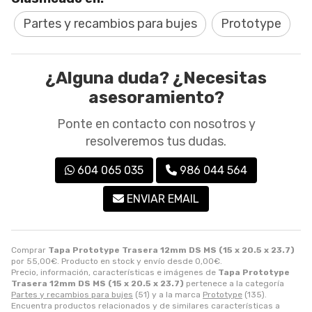
Partes y recambios para bujes
Prototype
¿Alguna duda? ¿Necesitas
asesoramiento?
Ponte en contacto con nosotros y
resolveremos tus dudas.
604 065 035
986 044 564
ENVIAR EMAIL
Comprar
Tapa Prototype Trasera 12mm DS MS (15 x 20.5 x 23.7)
por
55,00
€
. Producto en stock y envío desde
0,00
€
.
Precio, información, características e imágenes de
Tapa Prototype
Trasera 12mm DS MS (15 x 20.5 x 23.7)
pertenece a la categoría
Partes y recambios para bujes
(51) y a la marca
Prototype
(135).
Encuentra productos relacionados y de similares características a