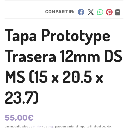
COMPARTIR:
Tapa Prototype
Trasera 12mm DS
MS (15 x 20.5 x
23.7)
55,00
€
Las modalidades de
envío
y de
pago
pueden variar el importe final del pedido.