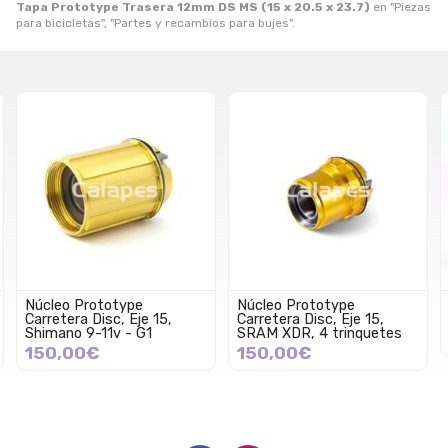
Tapa Prototype Trasera 12mm DS MS (15 x 20.5 x 23.7)
en "Piezas
para bicicletas", "Partes y recambios para bujes".
Núcleo Prototype
Núcleo Prototype
Núc
Carretera Disc, Eje 15,
Carretera Disc, Eje 15,
17,
Shimano 9-11v - G1
SRAM XDR, 4 trinquetes
15
150,00€
150,00€