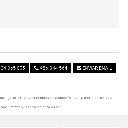
604 065 035
986 044 564
ENVIAR EMAIL
 categoría
Partes y recambios para bujes
(51) y a la marca
Prototype
etas", "Partes y recambios para bujes".