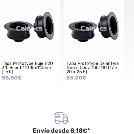
Tapa Prototype Buje EVO
Tapa Prototype Delantera
3.1, Boost 110 15x110mm
15mm Conv. 100-110 (17 x
(L+R)
20 x 25.5)
55,00€
55,00€
Envío desde
8,18
€
*