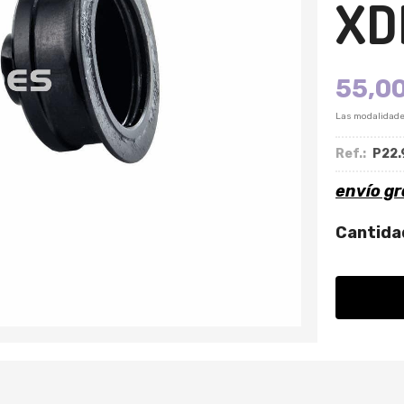
XDR
55,0
Las modalidad
Ref.:
P22.
envío gr
Cantida