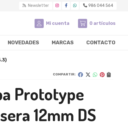
Newsletter
986 044 564
Mi cuenta
0
artículos
NOVEDADES
MARCAS
CONTACTO
.3)
COMPARTIR:
pa Prototype
asera 12mm DS