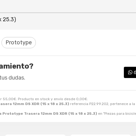
x 25.3)
Prototype
ramiento?
tus dudas.
or
55,00
€
. Producto en stock y envío desde
0,00
€
.
asera 12mm DS XDR (15 x 18 x 25.3)
referencia P22.99.202, pertenece a la
a Prototype Trasera 12mm DS XDR (15 x 18 x 25.3)
en "Piezas para bicicl