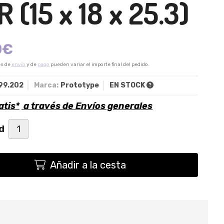
 (15 x 18 x 25.3)
0
€
es de
envío
y de
pago
pueden variar el importe final del pedido.
99.202
Marca:
Prototype
EN STOCK
atis*
a través de
Envíos generales
d
Añadir a la cesta