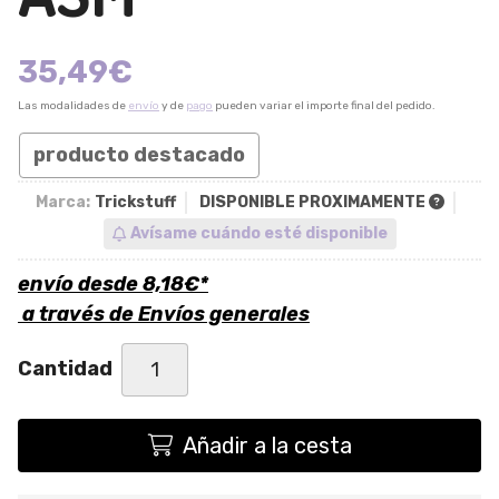
35,49
€
Las modalidades de
envío
y de
pago
pueden variar el importe final del pedido.
producto destacado
Marca:
Trickstuff
DISPONIBLE PROXIMAMENTE
Avísame cuándo esté disponible
envío desde
8,18
€
*
a través de
Envíos generales
Cantidad
Añadir a la cesta