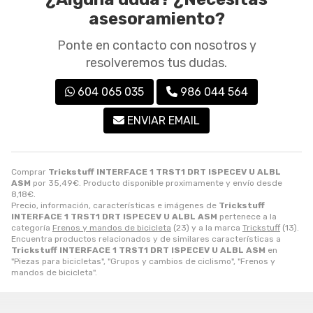
asesoramiento?
Ponte en contacto con nosotros y
resolveremos tus dudas.
604 065 035
986 044 564
ENVIAR EMAIL
Comprar
Trickstuff INTERFACE 1 TRST1 DRT ISPECEV U ALBL
ASM
por
35,49
€
. Producto disponible proximamente y envío desde
8,18
€
.
Precio, información, características e imágenes de
Trickstuff
INTERFACE 1 TRST1 DRT ISPECEV U ALBL ASM
pertenece a la
categoría
Frenos y mandos de bicicleta
(23) y a la marca
Trickstuff
(13).
Encuentra productos relacionados y de similares características a
Trickstuff INTERFACE 1 TRST1 DRT ISPECEV U ALBL ASM
en
"Piezas para bicicletas", "Grupos y cambios de ciclismo", "Frenos y
mandos de bicicleta".