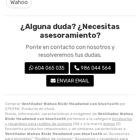
Wahoo
¿Alguna duda? ¿Necesitas
asesoramiento?
Ponte en contacto con nosotros y
resolveremos tus dudas.
604 065 035
986 044 564
ENVIAR EMAIL
Comprar
Ventilador Wahoo Kickr Headwind con bluetooth
por
279,99
€
. Producto en stock.
Precio, información, características e imágenes de
Ventilador Wahoo
Kickr Headwind con bluetooth
pertenece a la categoría
Accesorios
y recambios para rodillos de ciclismo
(16) y a la marca
Wahoo
(2).
Encuentra productos relacionados y de similares características a
Ventilador Wahoo Kickr Headwind con bluetooth
en "Accesorios
para bicicletas", "Rodillos de ciclismo", "Accesorios y recambios para