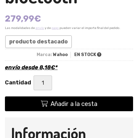
279,99
€
Las modalidades de
envío
y de
pago
pueden variar el importe final del pedido.
producto destacado
Marca:
Wahoo
EN STOCK
envío desde
8,18
€
*
Cantidad
Añadir a la cesta
Información