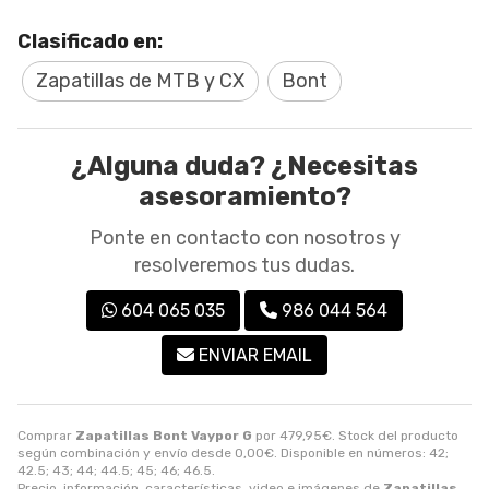
Clasificado en:
Zapatillas de MTB y CX
Bont
¿Alguna duda? ¿Necesitas
asesoramiento?
Ponte en contacto con nosotros y
resolveremos tus dudas.
604 065 035
986 044 564
ENVIAR EMAIL
Comprar
Zapatillas Bont Vaypor G
por
479,95
€
. Stock del producto
según combinación y envío desde
0,00
€
. Disponible en números: 42;
42.5; 43; 44; 44.5; 45; 46; 46.5.
Precio, información, características, video e imágenes de
Zapatillas