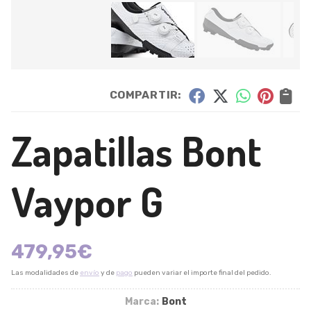
COMPARTIR:
Zapatillas Bont
Vaypor G
479,95
€
Las modalidades de
envío
y de
pago
pueden variar el importe final del pedido.
Marca:
Bont