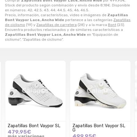
Comprar
Zapatillas Bont Vaypor Lace, Ancho Wide
por
499,95
€
.
Stock del producto según combinación y envío desde
8,18
€
. Disponible
en números: 42; 42.5; 43; 44; 44.5; 45; 46; 46.5.
Precio, información, características, video e imágenes de
Zapatillas
Bont Vaypor Lace, Ancho Wide
pertenece a las categorías
Zapatillas
de ciclismo
(19) y
Zapatillas de carretera
(28) y a la marca
Bont
(23).
Encuentra productos relacionados y de similares características a
Zapatillas Bont Vaypor Lace, Ancho Wide
en "Equipación de
ciclismo", "Zapatillas de ciclismo".
Zapatillas Bont Vaypor SL
Zapatillas Bont Vaypor SL
G
479,95€
499,95€
más variaciones