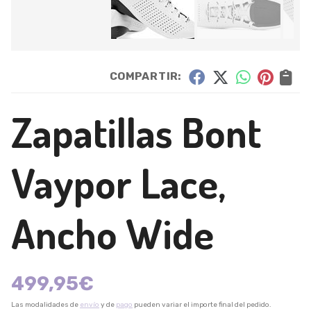
COMPARTIR:
Zapatillas Bont
Vaypor Lace,
Ancho Wide
499,95
€
Las modalidades de
envío
y de
pago
pueden variar el importe final del pedido.