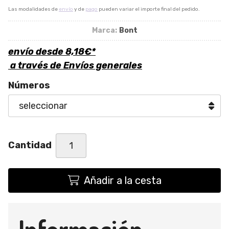
Las modalidades de
envío
y de
pago
pueden variar el importe final del pedido.
Marca:
Bont
envío desde
8,18
€
*
a través de
Envíos generales
Números
Cantidad
Añadir a la cesta
Información