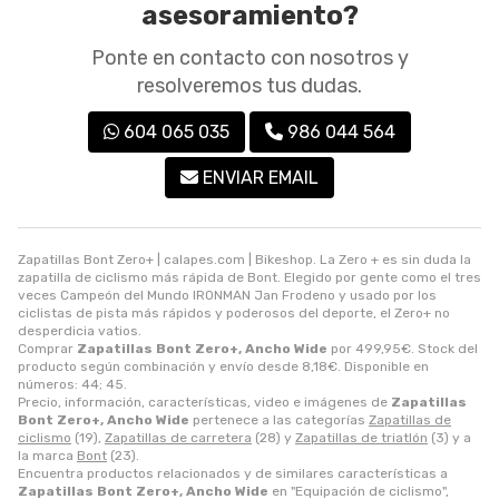
asesoramiento?
Ponte en contacto con nosotros y
resolveremos tus dudas.
604 065 035
986 044 564
ENVIAR EMAIL
Zapatillas Bont Zero+ | calapes.com | Bikeshop. La Zero + es sin duda la
zapatilla de ciclismo más rápida de Bont. Elegido por gente como el tres
veces Campeón del Mundo IRONMAN Jan Frodeno y usado por los
ciclistas de pista más rápidos y poderosos del deporte, el Zero+ no
desperdicia vatios.
Comprar
Zapatillas Bont Zero+, Ancho Wide
por
499,95
€
. Stock del
producto según combinación y envío desde
8,18
€
. Disponible en
números: 44; 45.
Precio, información, características, video e imágenes de
Zapatillas
Bont Zero+, Ancho Wide
pertenece a las categorías
Zapatillas de
ciclismo
(19),
Zapatillas de carretera
(28) y
Zapatillas de triatlón
(3) y a
la marca
Bont
(23).
Encuentra productos relacionados y de similares características a
Zapatillas Bont Zero+, Ancho Wide
en "Equipación de ciclismo",