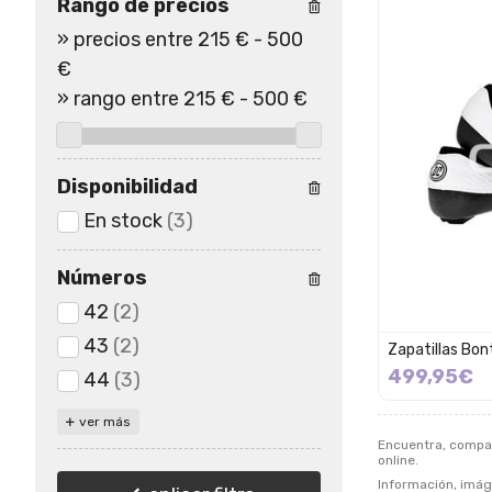
Rango de precios
»
precios entre 215 €
-
500
€
»
rango entre
215
€
-
500
€
Disponibilidad
En stock
(3)
Números
42
(2)
43
(2)
Zapatillas Bon
499,95€
44
(3)
ver más
Encuentra, compa
online.
Información, imáge