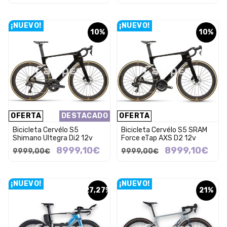
¡NUEVO!
¡NUEVO!
10%
10%
OFERTA
DESTACADO
OFERTA
Bicicleta Cervélo S5
Bicicleta Cervélo S5 SRAM
Shimano Ultegra Di2 12v
Force eTap AXS D2 12v
8999,10€
8999,10€
9999,00€
9999,00€
¡NUEVO!
¡NUEVO!
27,27%
21%