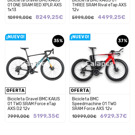
Bicicleta Gravel BMC KAIUS
Bicicleta BMC KAIUS 01
01 ONE SRAM RED XPLR AXS
THREE SRAM Rival eTap AXS
1x13
12v
8249,25€
4499,25€
10999,00€
5999,00€
¡NUEVO!
¡NUEVO!
35%
37%
OFERTA
OFERTA
Bicicleta Gravel BMC KAIUS
Bicicleta BMC
01 TWO SRAM Force eTap
Speedmachine 01 TWO
AXS D2 12v
SRAM Force AXS 12v
5199,35€
6929,37€
7999,00€
10999,00€