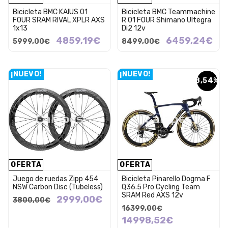
Bicicleta BMC KAIUS 01
Bicicleta BMC Teammachine
FOUR SRAM RIVAL XPLR AXS
R 01 FOUR Shimano Ultegra
1x13
Di2 12v
4859,19€
6459,24€
5999,00€
8499,00€
¡NUEVO!
¡NUEVO!
8,54%
OFERTA
OFERTA
Juego de ruedas Zipp 454
Bicicleta Pinarello Dogma F
NSW Carbon Disc (Tubeless)
Q36.5 Pro Cycling Team
SRAM Red AXS 12v
2999,00€
3800,00€
16399,00€
14998,52€