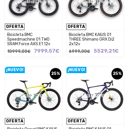
OFERTA
OFERTA
Bicicleta BMC
Bicicleta BMC KAIUS 01
Speedmachine 01 TWO
THREE Shimano GRX Di2
SRAM Force AXS E1 12v
2x12v
7999,57€
5529,21€
10999,00€
6999,00€
¡NUEVO!
¡NUEVO!
25%
25%
OFERTA
OFERTA