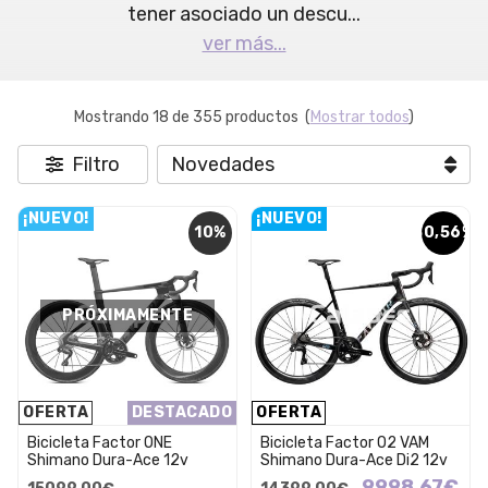
tener asociado un descu
...
ver más...
Mostrando 18 de 355 productos
(
Mostrar todos
)
Filtro
¡NUEVO!
¡NUEVO!
10%
30,56%
PRÓXIMAMENTE
OFERTA
DESTACADO
OFERTA
Bicicleta Factor ONE
Bicicleta Factor O2 VAM
Shimano Dura-Ace 12v
Shimano Dura-Ace Di2 12v
9998,67€