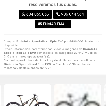
resolveremos tus dudas.
604 065 035
986 044 564
ENVIAR EMAIL
Comprar
Bicicleta Specialized Epic EVO
por
4499,00
€
. Producto no
disponible.
Precio, información, características, video e imágenes de
Bicicleta
Specialized Epic EVO
pertenece a las categorías
29"
(42) y
Dobles
(49) y a la marca
Specialized
(38).
Encuentra productos relacionados y de similares características a
Bicicleta Specialized Epic EVO
en "Bicicletas", "Bicicletas de
montaña y doble suspensión", "29"".