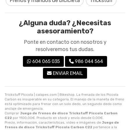
Frenos y mandos de bicicleta
Trickstuff
¿Alguna duda? ¿Necesitas
asesoramiento?
Ponte en contacto con nosotros y
resolveremos tus dudas.
604 065 035
986 044 564
ENVIAR EMAIL
Trickstuff Piccola | calapes.com | Bikeshop. La frenada de los Piccola
Carbon es insuperable en su categoría. El manejo de la maneta de freno
está optimizado para frenar con un solo dedo, un segundo dedo como
anclaje de emergencia.
Comprar
Juego de frenos de disco Trickstuff Piccola Carbon
C22
por
1100,00
€
. Producto en stock y envío desde
0,00
€
.
Precio, información, características, video e imágenes de
Juego de
frenos de disco Trickstuff Piccola Carbon C22
pertenece a la