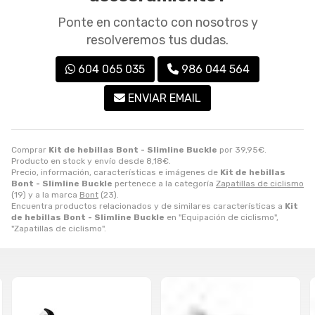
Ponte en contacto con nosotros y
resolveremos tus dudas.
604 065 035
986 044 564
ENVIAR EMAIL
Comprar
Kit de hebillas Bont - Slimline Buckle
por
39,95
€
.
Producto en stock y envío desde
8,18
€
.
Precio, información, características e imágenes de
Kit de hebillas
Bont - Slimline Buckle
pertenece a la categoría
Zapatillas de ciclismo
(19) y a la marca
Bont
(23).
Encuentra productos relacionados y de similares características a
Kit
de hebillas Bont - Slimline Buckle
en "Equipación de ciclismo",
"Zapatillas de ciclismo".