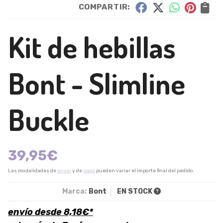
COMPARTIR:
Kit de hebillas
Bont - Slimline
Buckle
39,95
€
Las modalidades de
envío
y de
pago
pueden variar el importe final del pedido.
Marca:
Bont
EN STOCK
envío desde
8,18
€
*