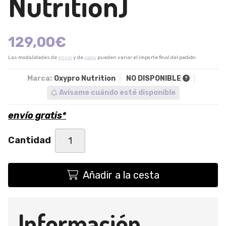
Nutrition)
129,00
€
Las modalidades de
envío
y de
pago
pueden variar el importe final del pedido.
Marca:
Oxypro Nutrition
NO DISPONIBLE
Avísame cuándo esté disponible
envío gratis*
Cantidad
Añadir a la cesta
Información