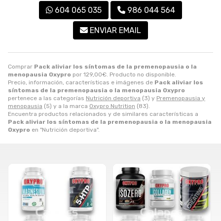
604 065 035
986 044 564
ENVIAR EMAIL
Comprar
Pack aliviar los síntomas de la premenopausia o la
menopausia Oxypro
por
129,00
€
. Producto no disponible.
Precio, información, características e imágenes de
Pack aliviar los
síntomas de la premenopausia o la menopausia Oxypro
pertenece a las categorías
Nutrición deportiva
(3) y
Premenopausia y
menopausia
(5) y a la marca
Oxypro Nutrition
(83).
Encuentra productos relacionados y de similares características a
Pack aliviar los síntomas de la premenopausia o la menopausia
Oxypro
en "Nutrición deportiva".