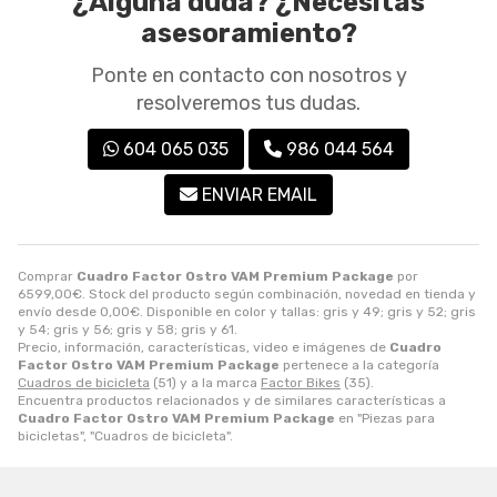
¿Alguna duda? ¿Necesitas
asesoramiento?
Ponte en contacto con nosotros y
resolveremos tus dudas.
604 065 035
986 044 564
ENVIAR EMAIL
Comprar
Cuadro Factor Ostro VAM Premium Package
por
6599,00
€
. Stock del producto según combinación, novedad en tienda y
envío desde
0,00
€
. Disponible en color y tallas: gris y 49; gris y 52; gris
y 54; gris y 56; gris y 58; gris y 61.
Precio, información, características, video e imágenes de
Cuadro
Factor Ostro VAM Premium Package
pertenece a la categoría
Cuadros de bicicleta
(51) y a la marca
Factor Bikes
(35).
Encuentra productos relacionados y de similares características a
Cuadro Factor Ostro VAM Premium Package
en "Piezas para
bicicletas", "Cuadros de bicicleta".