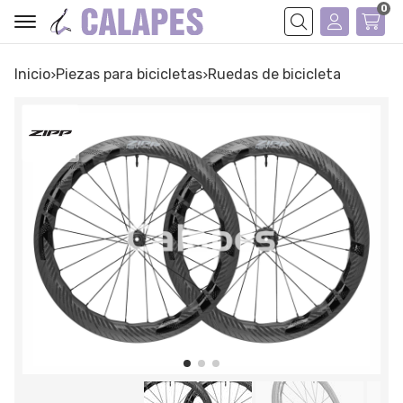
0
Buscar
Inicio
piezas para bicicletas
ruedas de bicicleta