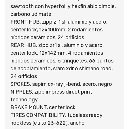
sawtooth con hyperfoil y hexfin ablc dimple,
carbono ud mate
FRONT HUB, zipp zr1 sl, aluminio y acero,
center lock, 12x100mm, 2 rodamientos
híbridos cerámicos, 24 orificios
REAR HUB, zipp zr1 sl, aluminio y acero,
center lock, 12x142mm, 4 rodamientos
híbridos cerámicos, 6 trinquetes, 66 puntos
de acoplamiento, sram xdr o shimano road,
24 orificios
SPOKES, sapim cx-ray j-bend, acero, negro
NIPPLES, zipp impress direct print
technology
BRAKE MOUNT, center lock
TIRES COMPATIBILITY, tubeless ready
hookless (etrto 23-622), ancho