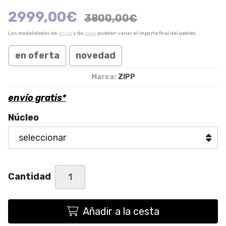
2999,00
€
3800,00
€
Las modalidades de
envío
y de
pago
pueden variar el importe final del pedido.
en oferta
novedad
Marca:
ZIPP
envío gratis*
Núcleo
Cantidad
Añadir a la cesta