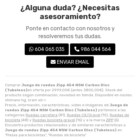
¿Alguna duda? ¿Necesitas
asesoramiento?
Ponte en contacto con nosotros y
resolveremos tus dudas.
604 065 035
986 044 564
ENVIAR EMAIL
Comprar
Juego de ruedas Zipp 454 NSW Carbon Disc
(Tubeless)
en oferta por
2999,00
€
(antes
3800,00
€
). Stock del
producto según combinación, novedad en tienda. Disponible en núcleo:
shimano hg; sram xd-r.
Precio, información, características, video e imágenes de
Juego de
ruedas Zipp 454 NSW Carbon Disc (Tubeless)
pertenece a las
categorías
Ruedas carretera
(81),
Ruedas CX/Gravel
(15),
Ruedas de
bicicleta
(48) y
Ruedas bicicleta gravel
(16) y a la marca
ZIPP
(6).
Encuentra productos relacionados y de similares características a
Juego de ruedas Zipp 454 NSW Carbon Disc (Tubeless)
en
"Piezas para bicicletas", "Ruedas de bicicleta".