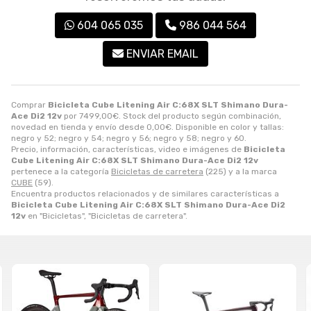
604 065 035
986 044 564
ENVIAR EMAIL
Comprar
Bicicleta Cube Litening Air C:68X SLT Shimano Dura-
Ace Di2 12v
por
7499,00
€
. Stock del producto según combinación,
novedad en tienda y envío desde
0,00
€
. Disponible en color y tallas:
negro y 52; negro y 54; negro y 56; negro y 58; negro y 60.
Precio, información, características, video e imágenes de
Bicicleta
Cube Litening Air C:68X SLT Shimano Dura-Ace Di2 12v
pertenece a la categoría
Bicicletas de carretera
(225) y a la marca
CUBE
(59).
Encuentra productos relacionados y de similares características a
Bicicleta Cube Litening Air C:68X SLT Shimano Dura-Ace Di2
12v
en "Bicicletas", "Bicicletas de carretera".