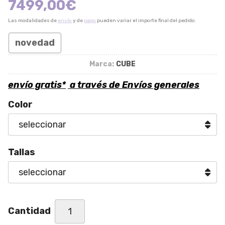
7499,00
€
Las modalidades de
envío
y de
pago
pueden variar el importe final del pedido.
novedad
Marca:
CUBE
envío gratis*
a través de
Envíos generales
Color
Tallas
Cantidad