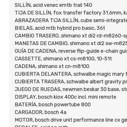
SILLÍN, acid venec emtb trail 140
TIJA DE SILLÍN, fox transfer factory 31.6mm, 
ABRAZADERA TIJA SILLÍN, cube semi-integrat
BIELAS, acid mtb hybrid pro basic, 36t
CAMBIO TRASERO, shimano xt di2 rd-m8260-sgs,
MANETAS DE CAMBIO, shimano xt di2 sw-m8250-
GUÍA DE CADENA, reverse flip-guide e-chain guid
CASSETTE, shimano xt cs-m8100, 10-51t
CADENA, shimano xt cn-m8100
CUBIERTA DELANTERA, schwalbe magic mary trail 
CUBIERTA TRASERA, schwalbe albert gravity pro,
JUEGO DE RUEDAS, newmen beskar 30 base, str
DISPLAY, bosch kiox 400c incl. mini remote
BATERÍA, bosch powertube 800
CARGADOR, bosch 4a
MOTOR, bosch drive unit performance line cx g