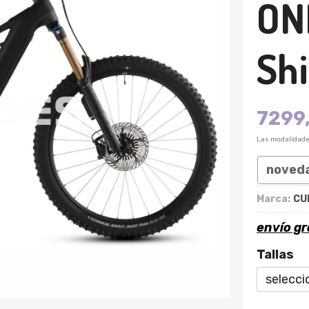
ON
Sh
7299
Las modalidad
noved
Marca:
CU
envío gr
Tallas