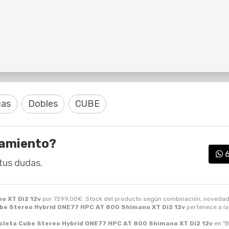
cas
Dobles
CUBE
ramiento?
tus dudas.
o XT Di2 12v
por
7299,00
€
. Stock del producto según combinación, novedad en 
ube Stereo Hybrid ONE77 HPC AT 800 Shimano XT Di2 12v
pertenece a l
icleta Cube Stereo Hybrid ONE77 HPC AT 800 Shimano XT Di2 12v
en "B