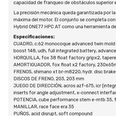
capacidad de franqueo de obstáculos superior en
La precisión mecánica queda garantizada por la
máxima del motor. El conjunto se completa con
Hybrid ONE77 HPC AT como una herramienta de pr
Especificaciones:
CUADRO, c:62 monocoque advanced twin mold techno
boost 148, udh, full integrated battery, advance
HORQUILLA, fox 38 float factory gripx2, tape
AMORTIGUADOR, fox float x2 factory, 230x65mm, a
FRENOS, shimano xt br-m8220, hydr. disc brake 
DISCOS DE FRENO, 203, 203 mm
JUEGO DE DIRECCIÓN, acros azf-675, icr (integr
inserts for angle adjustment, x-connect interfa
POTENCIA, cube performance stem e-mtb 35, fp
MANILLAR, race face era 35
PUÑOS, acid disrupt, soft compound