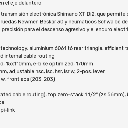
 el eje delantero.
 transmisión electrónica Shimano XT Di2, que permite 
 ruedas Newmen Beskar 30 y neumáticos Schwalbe de c
ecisión para el descenso agresivo y el enduro electri
logy, aluminium 6061 t6 rear triangle, efficient trail
d internal cable routing
red, 15x110mm, e-bike optimized, 170mm
djustable hsc, lsc, hsr, lsr w, 2-pos. lever
w, front abs (203, 203)
ated cable routing), top zero-stack 1 1/2" (zs 56mm), 
ce
i-link