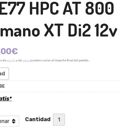
E77 HPC AT 800
imano XT Di2 12v
,00
€
es de
envío
y de
pago
pueden variar el importe final del pedido.
ad
BE
atis*
Cantidad