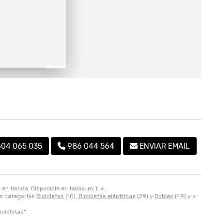
604 065 035
986 044 564
ENVIAR EMAIL
tienda. Disponible en tallas: m; l; xl.
as categorías
Bicicletas
(10),
Bicicletas eléctricas
(29) y
Dobles
(49) y a
icicletas".