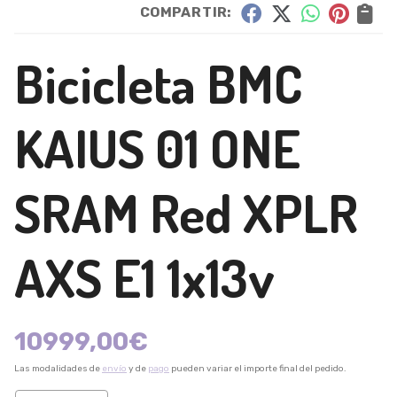
COMPARTIR:
Bicicleta BMC
KAIUS 01 ONE
SRAM Red XPLR
AXS E1 1x13v
10999,00
€
Las modalidades de
envío
y de
pago
pueden variar el importe final del pedido.