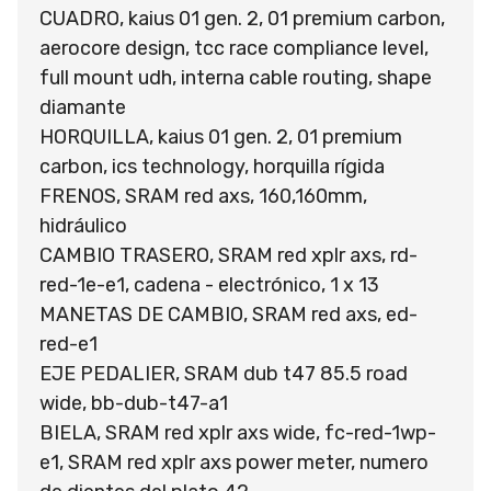
CUADRO, kaius 01 gen. 2, 01 premium carbon,
aerocore design, tcc race compliance level,
full mount udh, interna cable routing, shape
diamante
HORQUILLA, kaius 01 gen. 2, 01 premium
carbon, ics technology, horquilla rígida
FRENOS, SRAM red axs, 160,160mm,
hidráulico
CAMBIO TRASERO, SRAM red xplr axs, rd-
red-1e-e1, cadena - electrónico, 1 x 13
MANETAS DE CAMBIO, SRAM red axs, ed-
red-e1
EJE PEDALIER, SRAM dub t47 85.5 road
wide, bb-dub-t47-a1
BIELA, SRAM red xplr axs wide, fc-red-1wp-
e1, SRAM red xplr axs power meter, numero