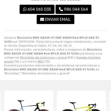
604 065 035
986 044 564
ENVIAR EMAIL
Comprar
Bicicleta BMC KAIUS 01 ONE SRAM Red XPLR AXS E1
1x13v
por
10999,00
€
. Stock del producto según combinación, novedad
en tienda. Disponible en tallas: 51; 54; 56; 58; 61.
Precio, información, características, video e imágenes de
Bicicleta
BMC KAIUS 01 ONE SRAM Red XPLR AXS E1 1x13v
pertenece a las
categorías
Bicicletas de ciclocross y gravel
(44) y
Ruedas bicicleta
gravel
(16) y a la marca
BMC
(76).
Encuentra productos relacionados y de similares características a
Bicicleta BMC KAIUS 01 ONE SRAM Red XPLR AXS E1 1x13v
en
"Bicicletas", "Bicicletas de ciclocross y gravel".