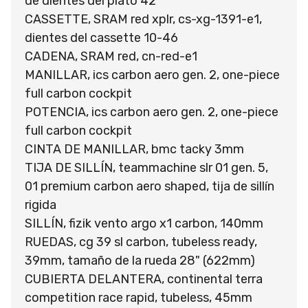
de dientes del plato 42
CASSETTE, SRAM red xplr, cs-xg-1391-e1,
dientes del cassette 10-46
CADENA, SRAM red, cn-red-e1
MANILLAR, ics carbon aero gen. 2, one-piece
full carbon cockpit
POTENCIA, ics carbon aero gen. 2, one-piece
full carbon cockpit
CINTA DE MANILLAR, bmc tacky 3mm
TIJA DE SILLÍN, teammachine slr 01 gen. 5,
01 premium carbon aero shaped, tija de sillín
rigida
SILLÍN, fizik vento argo x1 carbon, 140mm
RUEDAS, cg 39 sl carbon, tubeless ready,
39mm, tamaño de la rueda 28" (622mm)
CUBIERTA DELANTERA, continental terra
competition race rapid, tubeless, 45mm