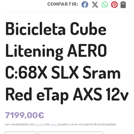
COMPARTIR:
Bicicleta Cube
Litening AERO
C:68X SLX Sram
Red eTap AXS 12v
7199,00
€
Las modalidades de
envío
y de
pago
pueden variar el importe final del pedido.