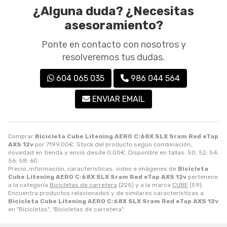
¿Alguna duda? ¿Necesitas
asesoramiento?
Ponte en contacto con nosotros y
resolveremos tus dudas.
604 065 035
986 044 564
ENVIAR EMAIL
Comprar
Bicicleta Cube Litening AERO C:68X SLX Sram Red eTap
AXS 12v
por
7199,00
€
. Stock del producto según combinación,
novedad en tienda y envío desde
0,00
€
. Disponible en tallas: 50; 52; 54;
56; 58; 60.
Precio, información, características, video e imágenes de
Bicicleta
Cube Litening AERO C:68X SLX Sram Red eTap AXS 12v
pertenece
a la categoría
Bicicletas de carretera
(225) y a la marca
CUBE
(59).
Encuentra productos relacionados y de similares características a
Bicicleta Cube Litening AERO C:68X SLX Sram Red eTap AXS 12v
en "Bicicletas", "Bicicletas de carretera".