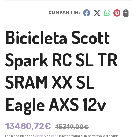
COMPARTIR:
Bicicleta Scott
Spark RC SL TR
SRAM XX SL
Eagle AXS 12v
13480,72
€
15319,00
€
Las modalidades de
envío
y de
pago
pueden variar el importe final del pedido.