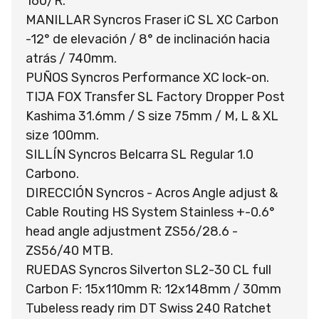
160/R.
MANILLAR Syncros Fraser iC SL XC Carbon
-12° de elevación / 8° de inclinación hacia
atrás / 740mm.
PUÑOS Syncros Performance XC lock-on.
TIJA FOX Transfer SL Factory Dropper Post
Kashima 31.6mm / S size 75mm / M, L & XL
size 100mm.
SILLÍN Syncros Belcarra SL Regular 1.0
Carbono.
DIRECCIÓN Syncros - Acros Angle adjust &
Cable Routing HS System Stainless +-0.6°
head angle adjustment ZS56/28.6 -
ZS56/40 MTB.
RUEDAS Syncros Silverton SL2-30 CL full
Carbon F: 15x110mm R: 12x148mm / 30mm
Tubeless ready rim DT Swiss 240 Ratchet