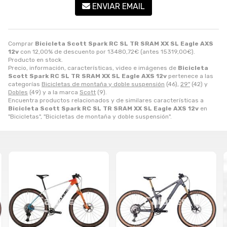
ENVIAR EMAIL
Comprar
Bicicleta Scott Spark RC SL TR SRAM XX SL Eagle AXS
12v
con 12,00% de descuento por
13480,72
€
(antes
15319,00
€
).
Producto en stock.
Precio, información, características, video e imágenes de
Bicicleta
Scott Spark RC SL TR SRAM XX SL Eagle AXS 12v
pertenece a las
categorías
Bicicletas de montaña y doble suspensión
(46),
29"
(42) y
Dobles
(49) y a la marca
Scott
(9).
Encuentra productos relacionados y de similares características a
Bicicleta Scott Spark RC SL TR SRAM XX SL Eagle AXS 12v
en
"Bicicletas", "Bicicletas de montaña y doble suspensión".