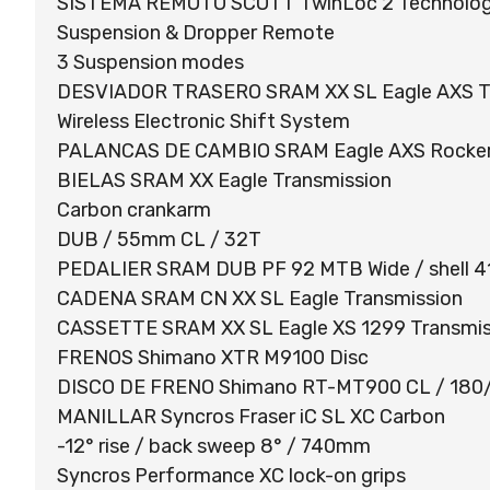
SISTEMA REMOTO SCOTT TwinLoc 2 Technolo
Suspension & Dropper Remote
3 Suspension modes
DESVIADOR TRASERO SRAM XX SL Eagle AXS Tr
Wireless Electronic Shift System
PALANCAS DE CAMBIO SRAM Eagle AXS Rocker 
BIELAS SRAM XX Eagle Transmission
Carbon crankarm
DUB / 55mm CL / 32T
PEDALIER SRAM DUB PF 92 MTB Wide / shell
CADENA SRAM CN XX SL Eagle Transmission
CASSETTE SRAM XX SL Eagle XS 1299 Transmis
FRENOS Shimano XTR M9100 Disc
DISCO DE FRENO Shimano RT-MT900 CL / 180/
MANILLAR Syncros Fraser iC SL XC Carbon
-12° rise / back sweep 8° / 740mm
Syncros Performance XC lock-on grips