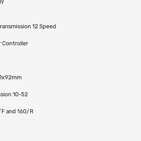
gy
ansmission 12 Speed
Controller
 41x92mm
sion 10-52
F and 160/R