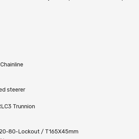
Chainline
d steerer
LC3 Trunnion
el 120-80-Lockout / T165X45mm