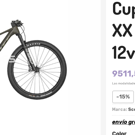
Cu
XX
12
9511
Las modalidad
-15%
Marca:
Sc
envío gr
Color