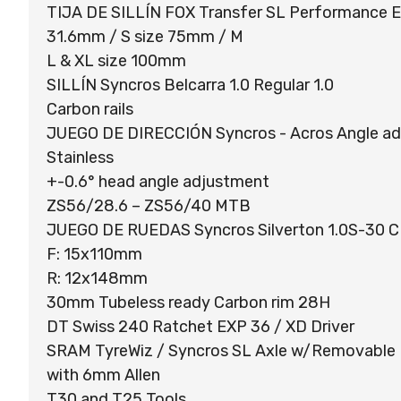
TIJA DE SILLÍN FOX Transfer SL Performance E
31.6mm / S size 75mm / M
L & XL size 100mm
SILLÍN Syncros Belcarra 1.0 Regular 1.0
Carbon rails
JUEGO DE DIRECCIÓN Syncros - Acros Angle ad
Stainless
+-0.6° head angle adjustment
ZS56/28.6 – ZS56/40 MTB
JUEGO DE RUEDAS Syncros Silverton 1.0S-30 C
F: 15x110mm
R: 12x148mm
30mm Tubeless ready Carbon rim 28H
DT Swiss 240 Ratchet EXP 36 / XD Driver
SRAM TyreWiz / Syncros SL Axle w/Removable 
with 6mm Allen
T30 and T25 Tools