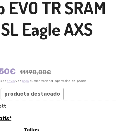
p EVO TR SRAM
 SL Eagle AXS
v
,50
€
11190,00
€
es de
envío
y de
pago
pueden variar el importe final del pedido.
producto destacado
ott
atis*
Tallas