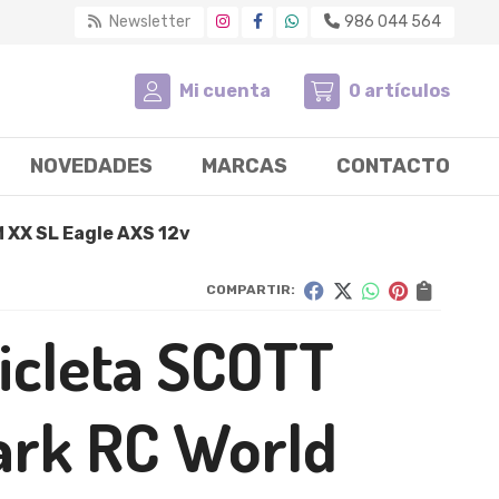
Newsletter
986 044 564
Mi cuenta
0
artículos
NOVEDADES
MARCAS
CONTACTO
 XX SL Eagle AXS 12v
COMPARTIR:
icleta SCOTT
ark RC World