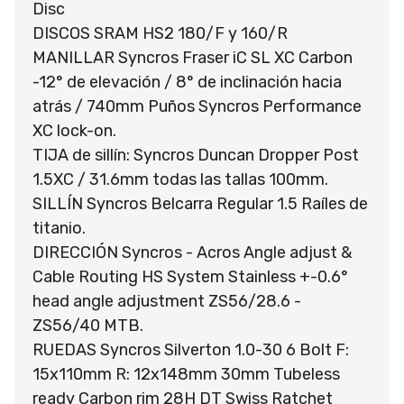
Disc
DISCOS SRAM HS2 180/F y 160/R
MANILLAR Syncros Fraser iC SL XC Carbon
-12° de elevación / 8° de inclinación hacia
atrás / 740mm Puños Syncros Performance
XC lock-on.
TIJA de sillín: Syncros Duncan Dropper Post
1.5XC / 31.6mm todas las tallas 100mm.
SILLÍN Syncros Belcarra Regular 1.5 Raíles de
titanio.
DIRECCIÓN Syncros - Acros Angle adjust &
Cable Routing HS System Stainless +-0.6°
head angle adjustment ZS56/28.6 -
ZS56/40 MTB.
RUEDAS Syncros Silverton 1.0-30 6 Bolt F:
15x110mm R: 12x148mm 30mm Tubeless
ready Carbon rim 28H DT Swiss Ratchet