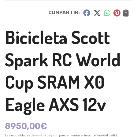
COMPARTIR:
Bicicleta Scott
Spark RC World
Cup SRAM X0
Eagle AXS 12v
8950,00
€
Las modalidades de
envío
y de
pago
pueden variar el importe final del pedido.