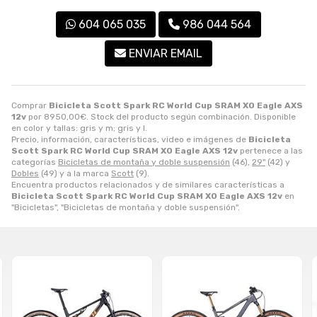
604 065 035
986 044 564
ENVIAR EMAIL
Comprar
Bicicleta Scott Spark RC World Cup SRAM X0 Eagle AXS
12v
por
8950,00
€
. Stock del producto según combinación. Disponible
en color y tallas: gris y m; gris y l.
Precio, información, características, video e imágenes de
Bicicleta
Scott Spark RC World Cup SRAM X0 Eagle AXS 12v
pertenece a las
categorías
Bicicletas de montaña y doble suspensión
(46),
29"
(42) y
Dobles
(49) y a la marca
Scott
(9).
Encuentra productos relacionados y de similares características a
Bicicleta Scott Spark RC World Cup SRAM X0 Eagle AXS 12v
en
"Bicicletas", "Bicicletas de montaña y doble suspensión".