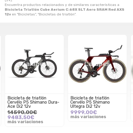
(59).
Encuentra productos relacionados y de similares características a
Bicicleta Triatlón Cube Aerium C:68X SLT Aero SRAM Red AXS
12v
en "Bicicletas", "Bicicletas de triatlón".
Bicicleta de triatlón
Bicicleta de triatlón
Cervélo P5 Shimano Dura-
Cervélo P5 Shimano
Ace Di2 12v
Ultegra Di2 12v
14590,00€
9999,00€
9483,50€
más variaciones
más variaciones