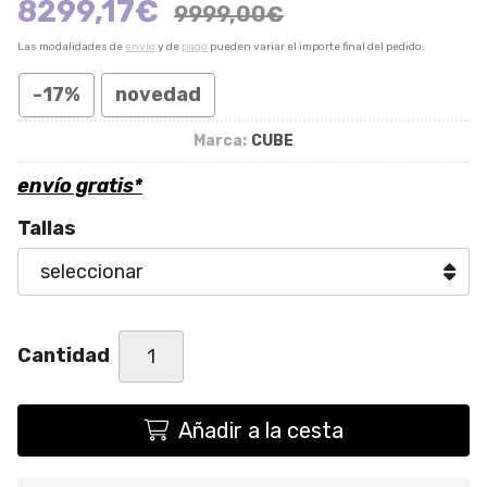
8299,17
€
9999,00
€
Las modalidades de
envío
y de
pago
pueden variar el importe final del pedido.
-17%
novedad
Marca:
CUBE
envío gratis*
Tallas
Cantidad
Añadir a la cesta