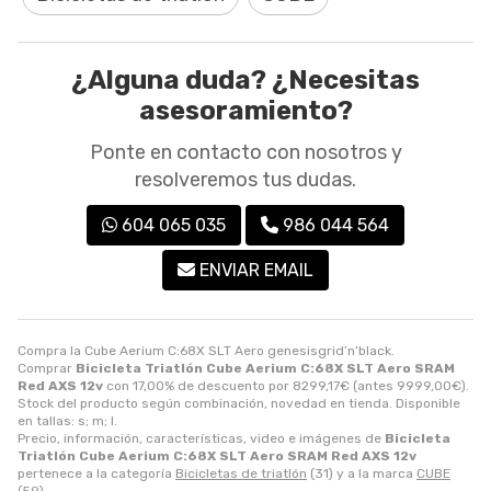
¿Alguna duda? ¿Necesitas
asesoramiento?
Ponte en contacto con nosotros y
resolveremos tus dudas.
604 065 035
986 044 564
ENVIAR EMAIL
Compra la Cube Aerium C:68X SLT Aero genesisgrid’n’black.
Comprar
Bicicleta Triatlón Cube Aerium C:68X SLT Aero SRAM
Red AXS 12v
con 17,00% de descuento por
8299,17
€
(antes
9999,00
€
).
Stock del producto según combinación, novedad en tienda. Disponible
en tallas: s; m; l.
Precio, información, características, video e imágenes de
Bicicleta
Triatlón Cube Aerium C:68X SLT Aero SRAM Red AXS 12v
pertenece a la categoría
Bicicletas de triatlón
(31) y a la marca
CUBE